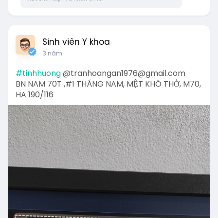
Sinh viên Y khoa
3 năm
#tinhhuong
@tranhoangan1976@gmail.com
BN NAM 70T ,#1 THÁNG NAM, MỆT KHÓ THỞ, M70,
HA 190/116