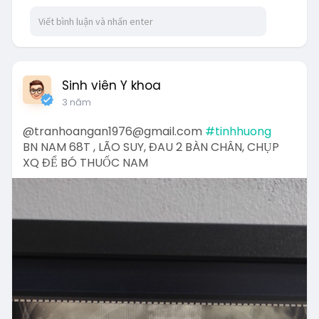
Sinh viên Y khoa
3 năm
@tranhoangan1976@gmail.com
#tinhhuong
BN NAM 68T , LÃO SUY, ĐAU 2 BÀN CHÂN, CHỤP
XQ ĐỂ BÓ THUỐC NAM