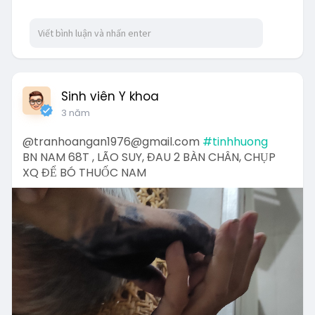
Sinh viên Y khoa
3 năm
@tranhoangan1976@gmail.com
#tinhhuong
BN NAM 68T , LÃO SUY, ĐAU 2 BÀN CHÂN, CHỤP
XQ ĐỂ BÓ THUỐC NAM