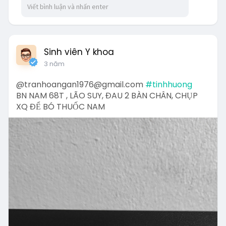
Sinh viên Y khoa
3 năm
@tranhoangan1976@gmail.com
#tinhhuong
BN NAM 68T , LÃO SUY, ĐAU 2 BÀN CHÂN, CHỤP
XQ ĐỂ BÓ THUỐC NAM