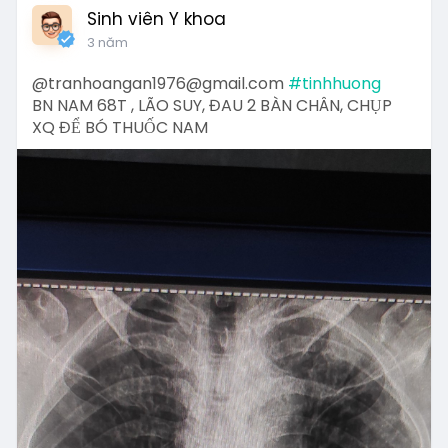
Sinh viên Y khoa
3 năm
@tranhoangan1976@gmail.com
#tinhhuong
BN NAM 68T , LÃO SUY, ĐAU 2 BÀN CHÂN, CHỤP
XQ ĐỂ BÓ THUỐC NAM