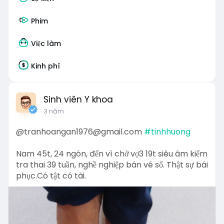
Phim
Việc làm
Kinh phí
Sinh viên Y khoa
3 năm
@tranhoangan1976@gmail.com
#tinhhuong
Nam 45t, 24 ngón, đến vì chở vợ3 19t siêu âm kiểm
tra thai 39 tuần, nghề nghiệp bán vé số. Thật sự bái
phục.Có tật có tài.