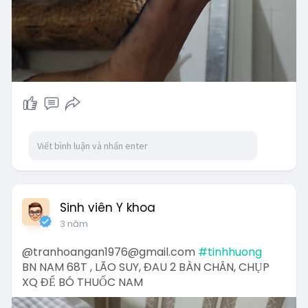
Sinh viên Y khoa
3 năm
@tranhoangan1976@gmail.com
#tinhhuong
BN NAM 68T , LÃO SUY, ĐAU 2 BÀN CHÂN, CHỤP
XQ ĐỂ BÓ THUỐC NAM