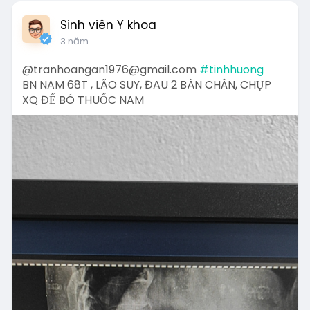
Sinh viên Y khoa
3 năm
@tranhoangan1976@gmail.com
#tinhhuong
BN NAM 68T , LÃO SUY, ĐAU 2 BÀN CHÂN, CHỤP
XQ ĐỂ BÓ THUỐC NAM