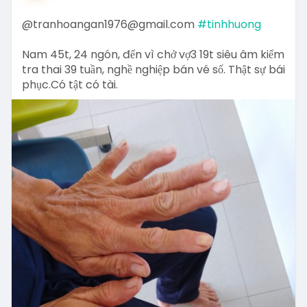
@tranhoangan1976@gmail.com
#tinhhuong
Nam 45t, 24 ngón, đến vì chở vợ3 19t siêu âm kiểm
tra thai 39 tuần, nghề nghiệp bán vé số. Thật sự bái
phục.Có tật có tài.