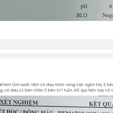
i khám tầm soát. Hiện có đau nhức vùng các ngón tay 2 bê
g, có đau cổ bàn chân 2 bên từ 1 tuần. kết quả hiện nay có 