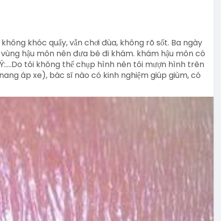
không khóc quấy, vẫn chơi đùa, không rõ sốt. Ba ngày
 đỏ vùng hậu môn nên đưa bé đi khám. khám hậu môn có
....Do tôi không thể chụp hình nên tôi mượn hình trên
õ nang áp xe), bác sĩ nào có kinh nghiệm giúp giùm, có