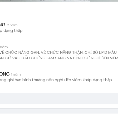
ƠNG
2 năm
ớp dạng thấp
 năm
VỀ CHỨC NĂNG GAN, VỀ CHỨC NĂNG THẬN, CHỈ SỐ LIPID MÁU 
ĂN CỨ VÀO DẤU CHỨNG LÂM SÀNG VÀ BỆNH SỬ NGHĨ ĐÊN VIÊ
MONG
1 năm
ong giới hạn bình thường nên nghỉ đến viêm khớp dạng thấp