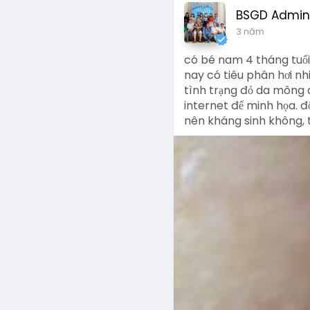
BSGD Admin
3 năm
có bé nam 4 tháng tuổi
nay có tiêu phân hơi n
tình trạng đỏ da mông d
internet để minh họa. đ
nên kháng sinh không, 