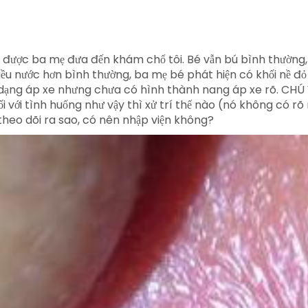
 được ba mẹ đưa đến khám chổ tôi. Bé vẫn bú bình thường, 
hiều nước hơn bình thường, ba mẹ bé phát hiện có khối nề
ạng áp xe nhưng chưa có hình thành nang áp xe rõ. CHÚ Ý:
ối với tình huống như vậy thì xử trí thế nào (nó không có r
theo dõi ra sao, có nên nhập viện không?