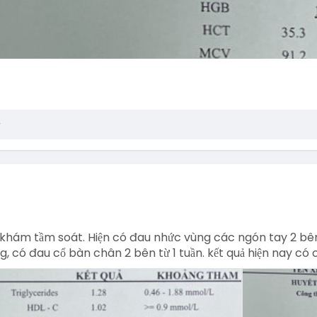
i khám tầm soát. Hiện có đau nhức vùng các ngón tay 2 bê
g, có đau cổ bàn chân 2 bên từ 1 tuần. kết quả hiện nay có 