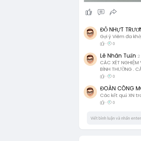
ĐỖ NHỰT TRƯ
Gợi ý Viêm đa kh
·
0
Lê Nhân Tuấn
2
CÁC XÉT NGHIỆM 
BÌNH THƯỜNG . C
·
0
ĐOÀN CÔNG 
Các kết quả XN tr
·
0