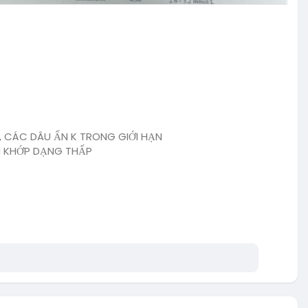
, CÁC DÂU ẤN K TRONG GIỚI HẠN
M KHỚP DẠNG THẤP