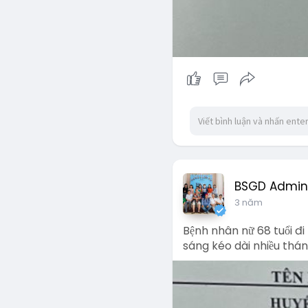
BSGD Admin
3 năm
Bệnh nhân nữ 68 tuổi đ
sáng kéo dài nhiều thán