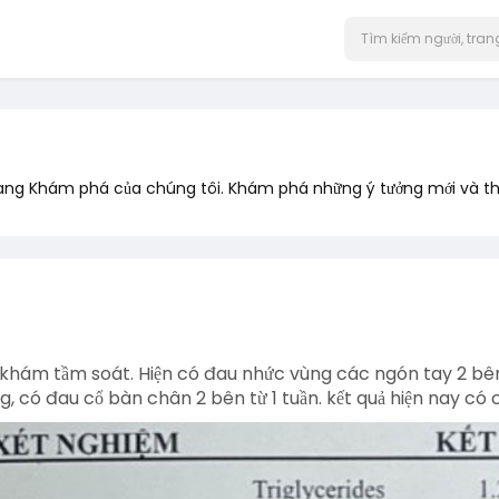
rang Khám phá của chúng tôi. Khám phá những ý tưởng mới và th
i khám tầm soát. Hiện có đau nhức vùng các ngón tay 2 bê
g, có đau cổ bàn chân 2 bên từ 1 tuần. kết quả hiện nay có 