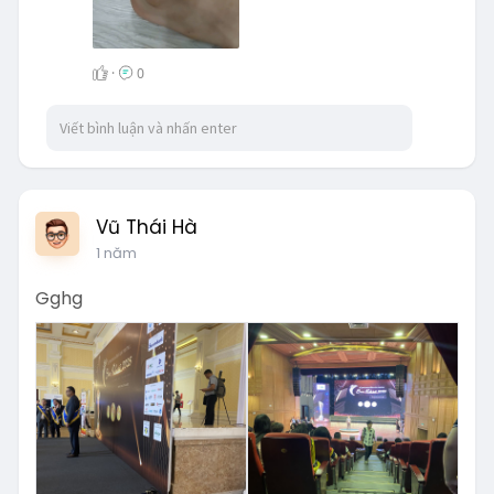
·
0
Vũ Thái Hà
1 năm
Gghg