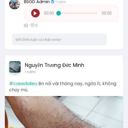
BSGD Admin
1 năm
00:00
00:00
·
0
Nguyễn Trương Đức Minh
1 năm
#casedalieu
Bn nổi vài tháng nay, ngứa ít, không
chảy mủ.