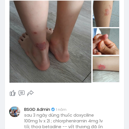
BSGD Admin
1 năm
sau 3 ngày dùng thuốc doxyciline
100mg 1v x 2l ; chlorpheniramin 4mg 1v
tối; thoa betadine -- vết thương đã ổn