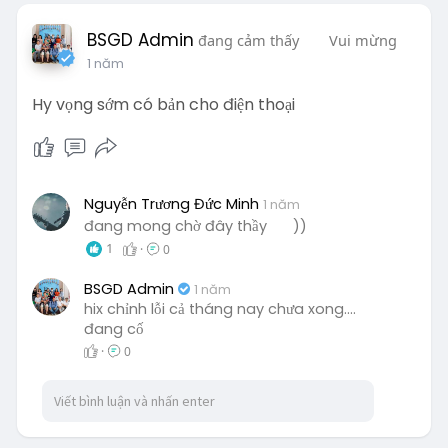
BSGD Admin
đang cảm thấy
Vui mừng
1 năm
Hy vọng sớm có bản cho điện thoại
Nguyễn Trương Đức Minh
1 năm
đang mong chờ đây thầy
))
1
·
0
BSGD Admin
1 năm
hix chỉnh lỗi cả tháng nay chưa xong....
đang cố
·
0