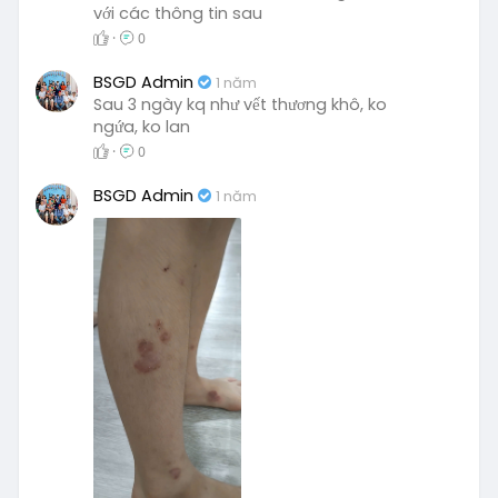
với các thông tin sau
·
0
BSGD Admin
1 năm
Sau 3 ngày kq như vết thương khô, ko
ngứa, ko lan
·
0
BSGD Admin
1 năm