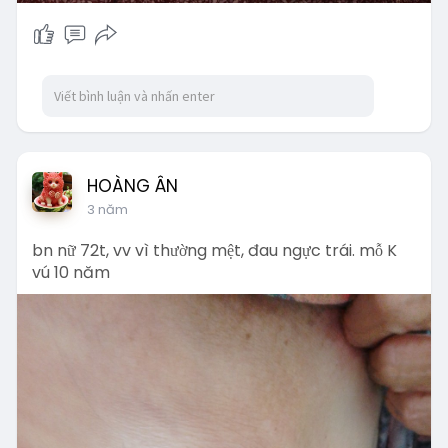
HOÀNG ÂN
3 năm
bn nữ 72t, vv vì thường mệt, đau ngực trái. mỗ K
vú 10 năm