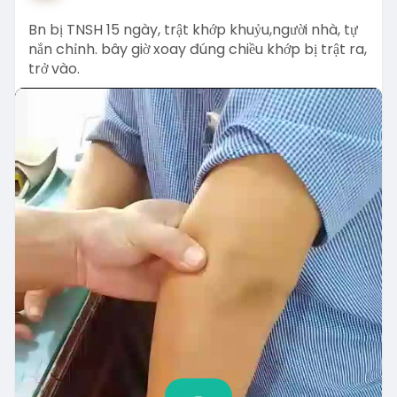
i
r
Bn bị TNSH 15 ngày, trật khớp khuỷu,người nhà, tự
n
f
nắn chỉnh. bây giờ xoay đúng chiều khớp bị trật ra,
g
u
trở vào.
s
l
l
s
c
r
e
e
n