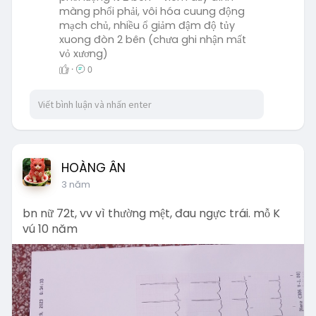
màng phổi phải, vôi hóa cuung động
mạch chủ, nhiều ổ giảm đậm độ tủy
xuong đòn 2 bên (chưa ghi nhận mất
vỏ xương)
·
0
HOÀNG ÂN
3 năm
bn nữ 72t, vv vì thường mệt, đau ngực trái. mỗ K
vú 10 năm