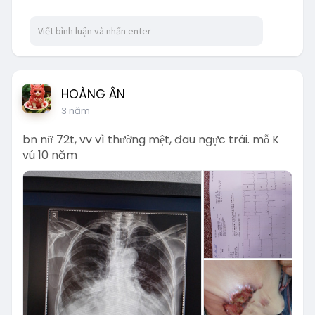
HOÀNG ÂN
3 năm
bn nữ 72t, vv vì thường mệt, đau ngực trái. mỗ K
vú 10 năm