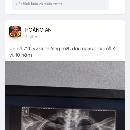
y
e
t
e
i
r
n
f
g
u
HOÀNG ÂN
s
l
3 năm
l
s
bn nữ 72t, vv vì thường mệt, đau ngực trái. mỗ K
c
vú 10 năm
r
e
e
n