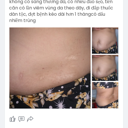
không có sang thương da, có nhiều đảo sẹo, tiền
căn có lần viêm vùng da theo dãy, đi đắp thuốc
dân tộc, đợt bệnh kéo dài hơn 1 thángcó dấu
nhiễm trùng