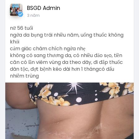
BSGD Admin
3 năm
nữ 56 tuổi
ngứa da bụng trái nhiều năm, uống thuốc không
khỏi
cảm giác châm chích ngứa nhẹ
không có sang thương da, có nhiều đảo sẹo, tiền
căn có lần viêm vùng da theo dãy, đi đắp thuốc
dân tộc, đợt bệnh kéo dài hơn 1 thángcó dấu
nhiễm trùng