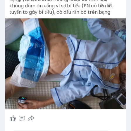
không dám ăn uống vì sợ bí tiểu (BN có tiền liệt
tuyến to gây bí tiểu), có dấu rắn bò trên bụng