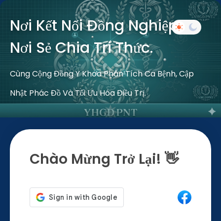
Nơi Kết Nối Đồng Nghiệp –
Nơi Sẻ Chia Tri Thức.
Cùng Cộng Đồng Y Khoa Phân Tích Ca Bệnh, Cập
Nhật Phác Đồ Và Tối Ưu Hóa Điều Trị.
Chào Mừng Trở Lại! 👋