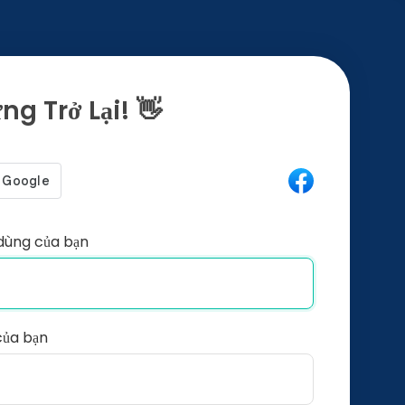
g Trở Lại! 👋
dùng của bạn
của bạn