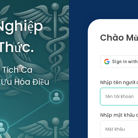
 Nghiệp
Chào Mừn
 Thức.
 Tích Ca
 Ưu Hóa Điều
Nhập tên người 
Nhập mật khẩu 