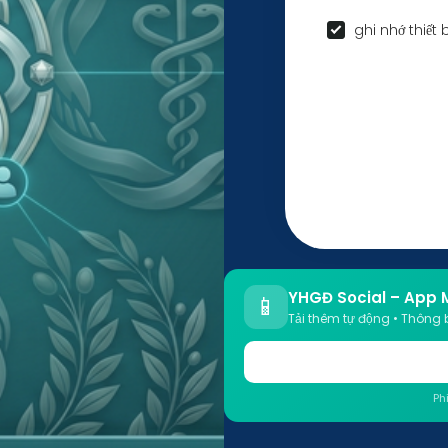
ghi nhớ thiết 
YHGĐ Social – App 
📱
Tải thêm tự động • Thông 
Ph