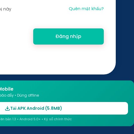
Quên mật khẩu?
bị này
Đăng nhập
Mobile
báo đẩy • Dùng offline
Tải APK Android (5.8MB)
iên bản 1.3 • Android 5.0+ • Ký số chính thức