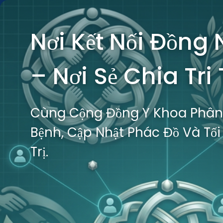
Nơi Kết Nối Đồng
– Nơi Sẻ Chia Tri
Cùng Cộng Đồng Y Khoa Phân
Bệnh, Cập Nhật Phác Đồ Và Tối
Trị.