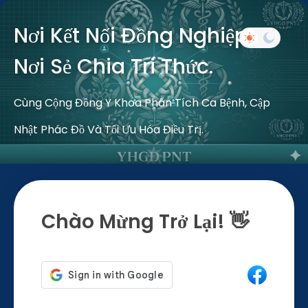
Nơi Kết Nối Đồng Nghiệp –
Nơi Sẻ Chia Tri Thức.
Cùng Cộng Đồng Y Khoa Phân Tích Ca Bệnh, Cập
Nhật Phác Đồ Và Tối Ưu Hóa Điều Trị.
Chào Mừng Trở Lại! 👋