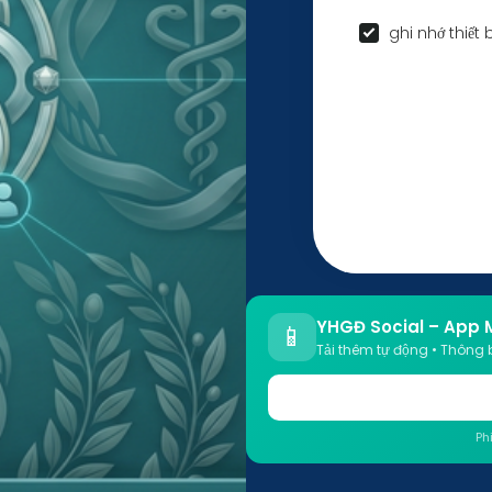
ghi nhớ thiết 
YHGĐ Social – App 
📱
Tải thêm tự động • Thông 
Ph