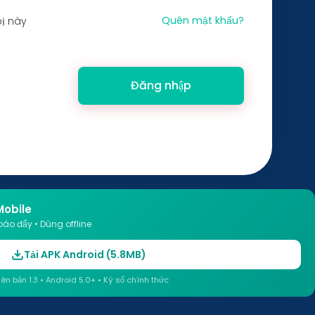
Quên mật khẩu?
bị này
Đăng nhập
Mobile
báo đẩy • Dùng offline
Tải APK Android (5.8MB)
iên bản 1.3 • Android 5.0+ • Ký số chính thức