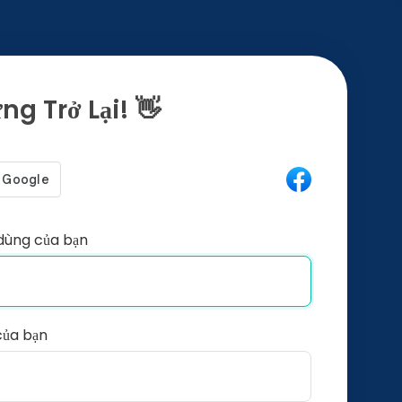
g Trở Lại! 👋
dùng của bạn
của bạn