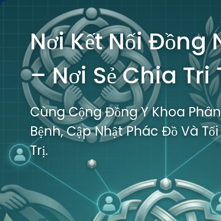
Nơi Kết Nối Đồng
– Nơi Sẻ Chia Tri
Cùng Cộng Đồng Y Khoa Phân
Bệnh, Cập Nhật Phác Đồ Và Tối
Trị.