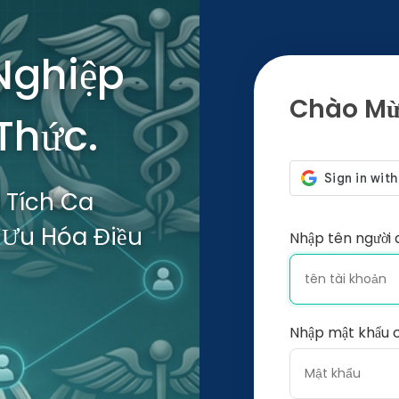
 Nghiệp
Chào Mừn
 Thức.
 Tích Ca
 Ưu Hóa Điều
Nhập tên người 
Nhập mật khẩu 