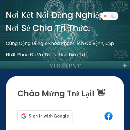
Nơi Kết Nối Đồng Nghiệp –
Nơi Sẻ Chia Tri Thức.
Cùng Cộng Đồng Y Khoa Phân Tích Ca Bệnh, Cập
Nhật Phác Đồ Và Tối Ưu Hóa Điều Trị.
Chào Mừng Trở Lại! 👋