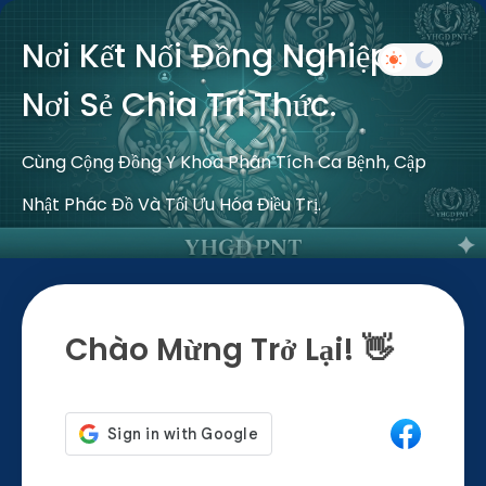
Nơi Kết Nối Đồng Nghiệp –
Nơi Sẻ Chia Tri Thức.
Cùng Cộng Đồng Y Khoa Phân Tích Ca Bệnh, Cập
Nhật Phác Đồ Và Tối Ưu Hóa Điều Trị.
Chào Mừng Trở Lại! 👋